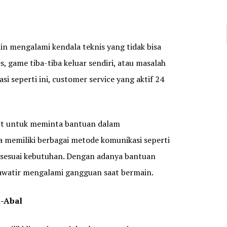
ain mengalami kendala teknis yang tidak bisa
ses, game tiba-tiba keluar sendiri, atau masalah
 seperti ini, customer service yang aktif 24
rt untuk meminta bantuan dalam
 memiliki berbagai metode komunikasi seperti
lih sesuai kebutuhan. Dengan adanya bantuan
khawatir mengalami gangguan saat bermain.
l-Abal