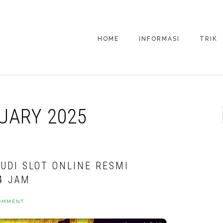
HOME
INFORMASI
TRIK
SLOT ONLINE
LIVE CASINO
UARY 2025
SPORTSBOOK
TOGEL
POKER
JUDI SLOT ONLINE RESMI
ARCADE GAMES
4 JAM
SABUNG AYAM
COMMENT