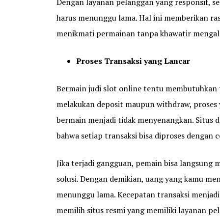
Dengan layanan pelanggan yang responsif, s
harus menunggu lama. Hal ini memberikan ras
menikmati permainan tanpa khawatir mengalam
Proses Transaksi yang Lancar
Bermain judi slot online tentu membutuhkan t
melakukan deposit maupun withdraw, proses
bermain menjadi tidak menyenangkan. Situs 
bahwa setiap transaksi bisa diproses dengan
Jika terjadi gangguan, pemain bisa langsun
solusi. Dengan demikian, uang yang kamu men
menunggu lama. Kecepatan transaksi menjadi
memilih situs resmi yang memiliki layanan p