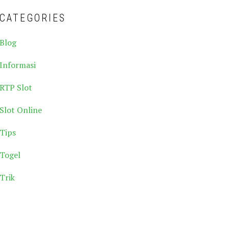
CATEGORIES
Blog
Informasi
RTP Slot
Slot Online
Tips
Togel
Trik