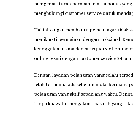
mengenai aturan permainan atau bonus yang 
menghubungi customer service untuk mendap
Hal ini sangat membantu pemain agar tidak s
menikmati permainan dengan maksimal. Kemud
keunggulan utama dari situs judi slot online r
online resmi dengan customer service 24 jam 
Dengan layanan pelanggan yang selalu terse
lebih terjamin. Jadi, sebelum mulai bermain, p
pelanggan yang aktif sepanjang waktu. Deng
tanpa khawatir mengalami masalah yang tidak