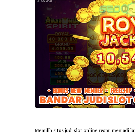
Memilih situs judi slot online resmi menjadi l