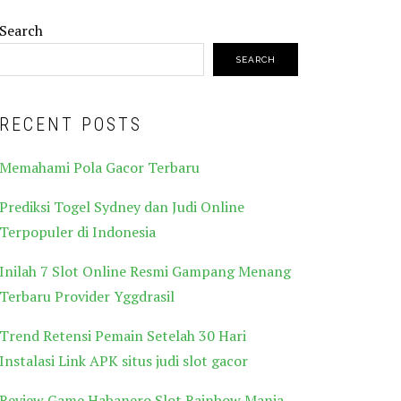
Search
SEARCH
RECENT POSTS
Memahami Pola Gacor Terbaru
Prediksi Togel Sydney dan Judi Online
Terpopuler di Indonesia
Inilah 7 Slot Online Resmi Gampang Menang
Terbaru Provider Yggdrasil
Trend Retensi Pemain Setelah 30 Hari
Instalasi Link APK situs judi slot gacor
Review Game Habanero Slot Rainbow Mania