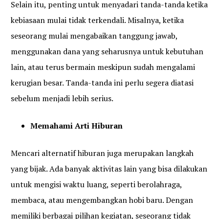
Selain itu, penting untuk menyadari tanda-tanda ketika
kebiasaan mulai tidak terkendali. Misalnya, ketika
seseorang mulai mengabaikan tanggung jawab,
menggunakan dana yang seharusnya untuk kebutuhan
lain, atau terus bermain meskipun sudah mengalami
kerugian besar. Tanda-tanda ini perlu segera diatasi
sebelum menjadi lebih serius.
Memahami Arti Hiburan
Mencari alternatif hiburan juga merupakan langkah
yang bijak. Ada banyak aktivitas lain yang bisa dilakukan
untuk mengisi waktu luang, seperti berolahraga,
membaca, atau mengembangkan hobi baru. Dengan
memiliki berbagai pilihan kegiatan, seseorang tidak