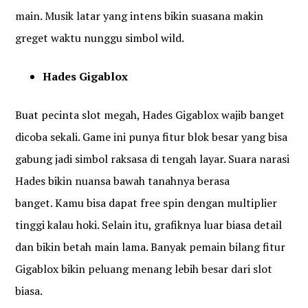
main. Musik latar yang intens bikin suasana makin
greget waktu nunggu simbol wild.
Hades Gigablox
Buat pecinta slot megah, Hades Gigablox wajib banget
dicoba sekali. Game ini punya fitur blok besar yang bisa
gabung jadi simbol raksasa di tengah layar. Suara narasi
Hades bikin nuansa bawah tanahnya berasa
banget.
Kamu bisa dapat free spin dengan multiplier
tinggi kalau hoki. Selain itu, grafiknya luar biasa detail
dan bikin betah main lama. Banyak pemain bilang fitur
Gigablox bikin peluang menang lebih besar dari slot
biasa.