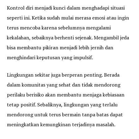
Kontrol diri menjadi kunci dalam menghadapi situasi
seperti ini. Ketika sudah mulai merasa emosi atau ingin
terus mencoba karena sebelumnya mengalami
kekalahan, sebaiknya berhenti sejenak. Mengambil jeda
bisa membantu pikiran menjadi lebih jernih dan
menghindari keputusan yang impulsif.
Lingkungan sekitar juga berperan penting. Berada
dalam komunitas yang sehat dan tidak mendorong
perilaku berisiko akan membantu menjaga kebiasaan
tetap positif. Sebaliknya, lingkungan yang terlalu
mendorong untuk terus bermain tanpa batas dapat
meningkatkan kemungkinan terjadinya masalah.