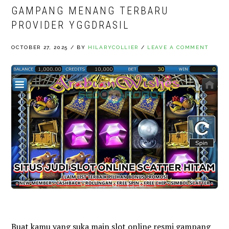
GAMPANG MENANG TERBARU
PROVIDER YGGDRASIL
OCTOBER 27, 2025
/
BY
HILARYCOLLIER
/
LEAVE A COMMENT
Buat kamu yang suka main slot online resmi gampang