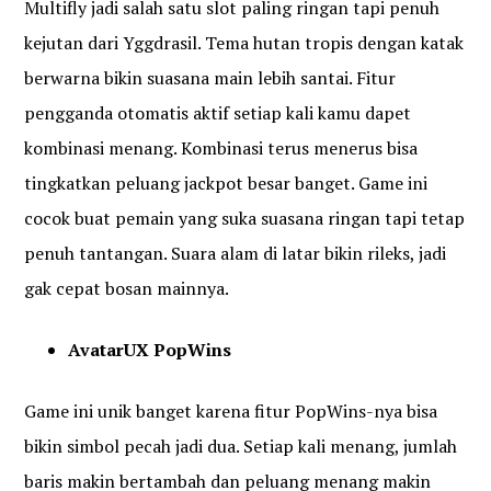
Multifly jadi salah satu slot paling ringan tapi penuh
kejutan dari Yggdrasil. Tema hutan tropis dengan katak
berwarna bikin suasana main lebih santai. Fitur
pengganda otomatis aktif setiap kali kamu dapet
kombinasi menang.
Kombinasi terus menerus bisa
tingkatkan peluang jackpot besar banget. Game ini
cocok buat pemain yang suka suasana ringan tapi tetap
penuh tantangan. Suara alam di latar bikin rileks, jadi
gak cepat bosan mainnya.
AvatarUX PopWins
Game ini unik banget karena fitur PopWins-nya bisa
bikin simbol pecah jadi dua. Setiap kali menang, jumlah
baris makin bertambah dan peluang menang makin