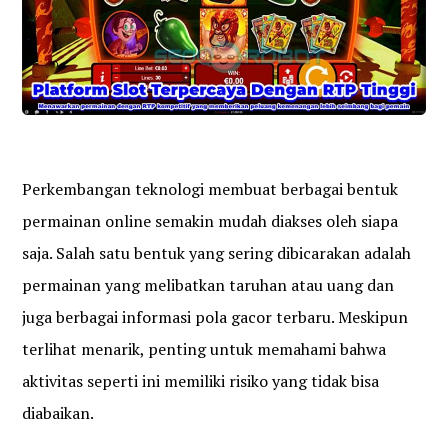
Perkembangan teknologi membuat berbagai bentuk
permainan online semakin mudah diakses oleh siapa
saja. Salah satu bentuk yang sering dibicarakan adalah
permainan yang melibatkan taruhan atau uang dan
juga berbagai informasi pola gacor terbaru. Meskipun
terlihat menarik, penting untuk memahami bahwa
aktivitas seperti ini memiliki risiko yang tidak bisa
diabaikan.