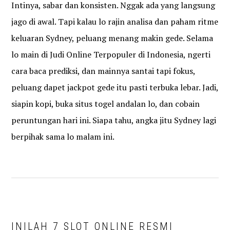
Intinya, sabar dan konsisten. Nggak ada yang langsung
jago di awal. Tapi kalau lo rajin analisa dan paham ritme
keluaran Sydney, peluang menang makin gede.
Selama
lo main di Judi Online Terpopuler di Indonesia, ngerti
cara baca prediksi, dan mainnya santai tapi fokus,
peluang dapet jackpot gede itu pasti terbuka lebar. Jadi,
siapin kopi, buka situs togel andalan lo, dan cobain
peruntungan hari ini. Siapa tahu, angka jitu Sydney lagi
berpihak sama lo malam ini.
INILAH 7 SLOT ONLINE RESMI