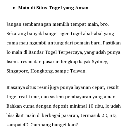
Main di Situs Togel yang Aman
Jangan sembarangan memilih tempat main, bro.
Sekarang banyak banget agen togel abal-abal yang
cuma mau ngambil untung dari pemain baru. Pastikan
lo main di Bandar Togel Terpercaya, yang udah punya
lisensi resmi dan pasaran lengkap kayak Sydney,
Singapore, Hongkong, sampe Taiwan.
Biasanya situs resmi juga punya layanan cepat, result
togel real-time, dan sistem pembayaran yang aman.
Bahkan cuma dengan deposit minimal 10 ribu, lo udah
bisa ikut main di berbagai pasaran, termasuk 2D, 3D,
sampai 4D. Gampang banget kan?