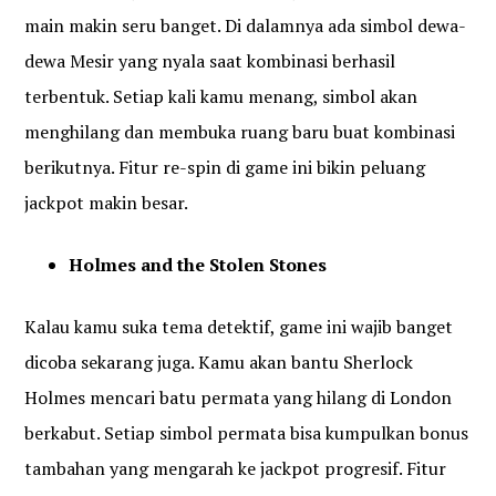
main makin seru banget. Di dalamnya ada simbol dewa-
dewa Mesir yang nyala saat kombinasi berhasil
terbentuk.
Setiap kali kamu menang, simbol akan
menghilang dan membuka ruang baru buat kombinasi
berikutnya. Fitur re-spin di game ini bikin peluang
jackpot makin besar.
Holmes and the Stolen Stones
Kalau kamu suka tema detektif, game ini wajib banget
dicoba sekarang juga. Kamu akan bantu Sherlock
Holmes mencari batu permata yang hilang di London
berkabut. Setiap simbol permata bisa kumpulkan bonus
tambahan yang mengarah ke jackpot progresif.
Fitur