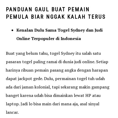
PANDUAN GAUL BUAT PEMAIN
PEMULA BIAR NGGAK KALAH TERUS
Kenalan Dulu Sama Togel Sydney dan Judi
Online Terpopuler di Indonesia
Buat yang belum tahu, togel Sydney itu salah satu
pasaran togel paling ramai di dunia judi online. Setiap
harinya ribuan pemain pasang angka dengan harapan
dapat jackpot gede. Dulu, permainan togel tuh udah
ada dari jaman kolonial, tapi sekarang makin gampang
banget karena udah bisa dimainkan lewat HP atau
laptop. Jadi lo bisa main dari mana aja, asal sinyal
lancar.