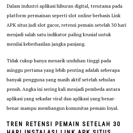
Dalam industri aplikasi hiburan digital, terutama pada
platform permainan seperti slot online berbasis Link
APK situs judi slot gacor, retensi pemain setelah 30 hari
menjadi salah satu indikator paling krusial untuk
menilai keberhasilan jangka panjang.
Tidak cukup hanya menarik unduhan tinggi pada
minggu pertama yang lebih penting adalah seberapa
banyak pengguna yang masih aktif setelah sebulan
penuh. Angka ini sering kali menjadi pembeda antara
aplikasi yang sekadar viral dan aplikasi yang benar-
benar mampu membangun komunitas pemain loyal.
TREN RETENSI PEMAIN SETELAH 30
HARI INSTALASI LINK APK SITUS