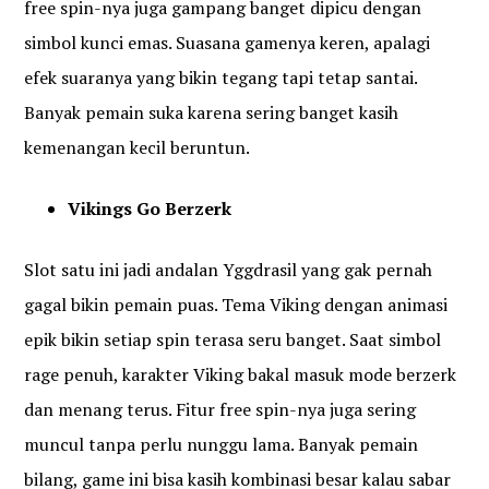
free spin-nya juga gampang banget dipicu dengan
simbol kunci emas. Suasana gamenya keren, apalagi
efek suaranya yang bikin tegang tapi tetap santai.
Banyak pemain suka karena sering banget kasih
kemenangan kecil beruntun.
Vikings Go Berzerk
Slot satu ini jadi andalan Yggdrasil yang gak pernah
gagal bikin pemain puas. Tema Viking dengan animasi
epik bikin setiap spin terasa seru banget. Saat simbol
rage penuh, karakter Viking bakal masuk mode berzerk
dan menang terus.
Fitur free spin-nya juga sering
muncul tanpa perlu nunggu lama. Banyak pemain
bilang, game ini bisa kasih kombinasi besar kalau sabar