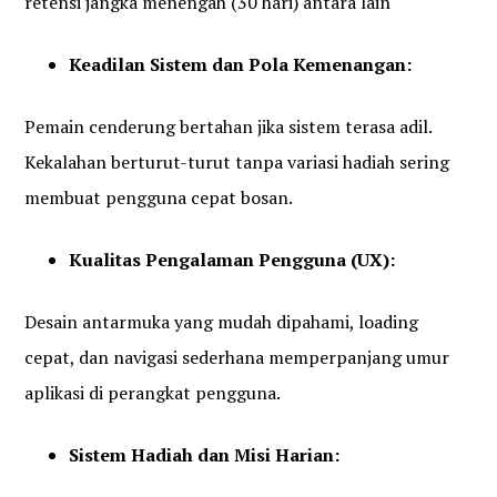
retensi jangka menengah (30 hari) antara lain
Keadilan Sistem dan Pola Kemenangan:
Pemain cenderung bertahan jika sistem terasa adil.
Kekalahan berturut-turut tanpa variasi hadiah sering
membuat pengguna cepat bosan.
Kualitas Pengalaman Pengguna (UX):
Desain antarmuka yang mudah dipahami, loading
cepat, dan navigasi sederhana memperpanjang umur
aplikasi di perangkat pengguna.
Sistem Hadiah dan Misi Harian: