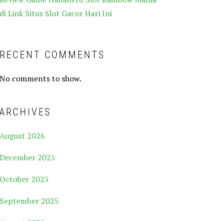
di Link Situs Slot Gacor Hari Ini
RECENT COMMENTS
No comments to show.
ARCHIVES
August 2026
December 2025
October 2025
September 2025