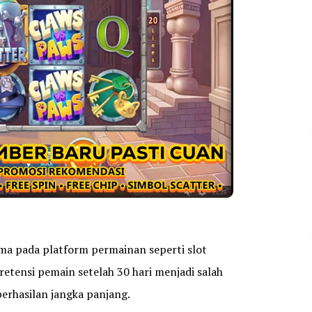
tama pada platform permainan seperti slot
, retensi pemain setelah 30 hari menjadi salah
berhasilan jangka panjang.