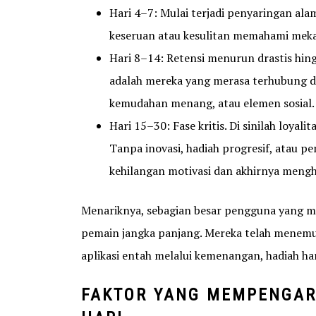
Hari 4–7: Mulai terjadi penyaringan al
keseruan atau kesulitan memahami meka
Hari 8–14: Retensi menurun drastis hin
adalah mereka yang merasa terhubung de
kemudahan menang, atau elemen sosial
Hari 15–30: Fase kritis. Di sinilah loyal
Tanpa inovasi, hadiah progresif, atau 
kehilangan motivasi dan akhirnya mengh
Menariknya, sebagian besar pengguna yang ma
pemain jangka panjang. Mereka telah mene
aplikasi entah melalui kemenangan, hadiah har
FAKTOR YANG MEMPENGARU