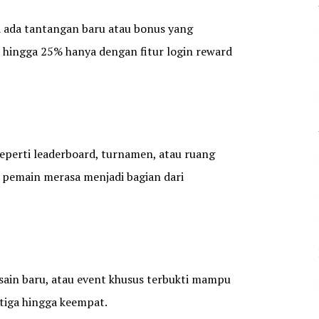
a ada tantangan baru atau bonus yang
t hingga 25% hanya dengan fitur login reward
eperti leaderboard, turnamen, atau ruang
a pemain merasa menjadi bagian dari
in baru, atau event khusus terbukti mampu
tiga hingga keempat.