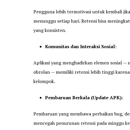
Pengguna lebih termotivasi untuk kembali jik
menunggu setiap hari. Retensi bisa meningka
yang konsisten.
Komunitas dan Interaksi Sosial:
Aplikasi yang menghadirkan elemen sosial — s
obrolan — memiliki retensi lebih tinggi karen
kelompok.
Pembaruan Berkala (Update APK):
Pembaruan yang membawa perbaikan bug, desa
mencegah penurunan retensi pada minggu ke