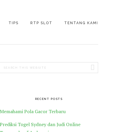
TIPS
RTP SLOT
TENTANG KAMI
PRIMARY
Search
SIDEBAR
this
website
RECENT POSTS
Memahami Pola Gacor Terbaru
Prediksi Togel Sydney dan Judi Online