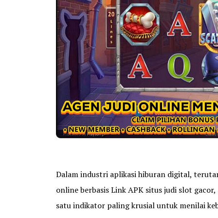
Dalam industri aplikasi hiburan digital, teru
online berbasis Link APK situs judi slot gacor
satu indikator paling krusial untuk menilai ke