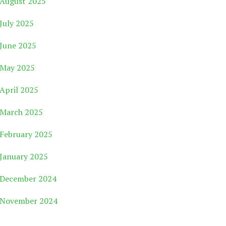
August 2025
July 2025
June 2025
May 2025
April 2025
March 2025
February 2025
January 2025
December 2024
November 2024