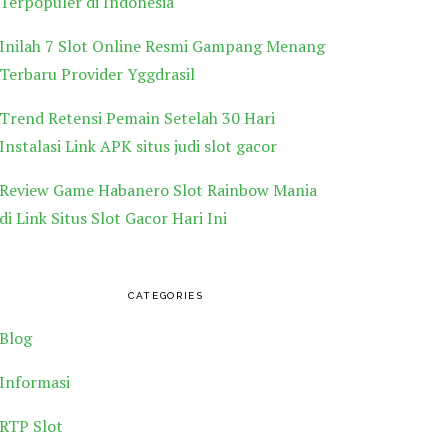
Terpopuler di Indonesia
Inilah 7 Slot Online Resmi Gampang Menang
Terbaru Provider Yggdrasil
Trend Retensi Pemain Setelah 30 Hari
Instalasi Link APK situs judi slot gacor
Review Game Habanero Slot Rainbow Mania
di Link Situs Slot Gacor Hari Ini
CATEGORIES
Blog
Informasi
RTP Slot