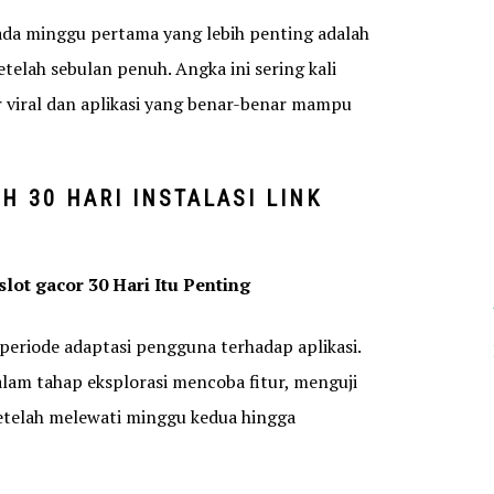
ada minggu pertama yang lebih penting adalah
telah sebulan penuh. Angka ini sering kali
r viral dan aplikasi yang benar-benar mampu
H 30 HARI INSTALASI LINK
slot gacor 30 Hari Itu Penting
 periode adaptasi pengguna terhadap aplikasi.
lam tahap eksplorasi mencoba fitur, menguji
telah melewati minggu kedua hingga