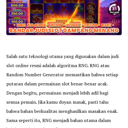
Salah satu teknologi utama yang digunakan dalam judi
slot online resmi adalah algoritma RNG. RNG atau
Random Number Generator memastikan bahwa setiap
putaran dalam permainan slot benar-benar acak.
Dengan begitu, permainan menjadi lebih adil bagi
semua pemain. Jika kamu doyan masak, pasti tahu
bahwa bahan berkualitas menghasilkan masakan enak.
Sama seperti itu, RNG menjadi bahan utama dalam