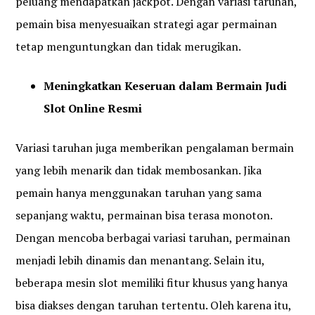
peluang mendapatkan jackpot. Dengan variasi taruhan,
pemain bisa menyesuaikan strategi agar permainan
tetap menguntungkan dan tidak merugikan.
Meningkatkan Keseruan dalam Bermain Judi
Slot Online Resmi
Variasi taruhan juga memberikan pengalaman bermain
yang lebih menarik dan tidak membosankan. Jika
pemain hanya menggunakan taruhan yang sama
sepanjang waktu, permainan bisa terasa monoton.
Dengan mencoba berbagai variasi taruhan, permainan
menjadi lebih dinamis dan menantang. Selain itu,
beberapa mesin slot memiliki fitur khusus yang hanya
bisa diakses dengan taruhan tertentu. Oleh karena itu,