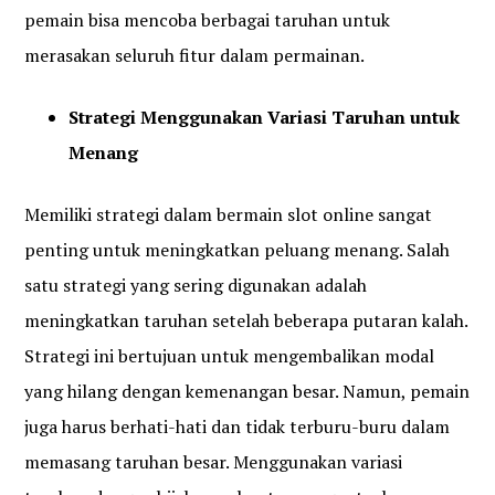
pemain bisa mencoba berbagai taruhan untuk
merasakan seluruh fitur dalam permainan.
Strategi Menggunakan Variasi Taruhan untuk
Menang
Memiliki strategi dalam bermain slot online sangat
penting untuk meningkatkan peluang menang. Salah
satu strategi yang sering digunakan adalah
meningkatkan taruhan setelah beberapa putaran kalah.
Strategi ini bertujuan untuk mengembalikan modal
yang hilang dengan kemenangan besar. Namun, pemain
juga harus berhati-hati dan tidak terburu-buru dalam
memasang taruhan besar. Menggunakan variasi