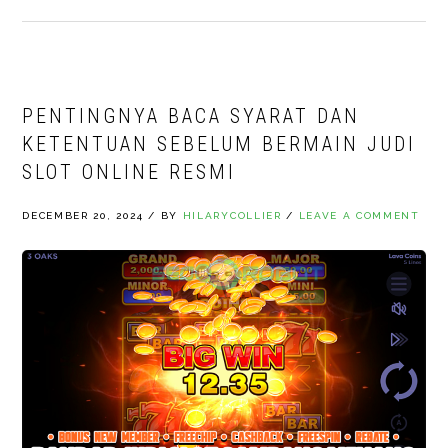
PENTINGNYA BACA SYARAT DAN
KETENTUAN SEBELUM BERMAIN JUDI
SLOT ONLINE RESMI
DECEMBER 20, 2024
/
BY
HILARYCOLLIER
/
LEAVE A COMMENT