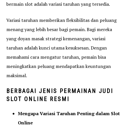
bermain slot adalah variasi taruhan yang tersedia.
Variasi taruhan memberikan fleksibilitas dan peluang
menang yang lebih besar bagi pemain. Bagi mereka
yang doyan masak strategi kemenangan, variasi
taruhan adalah kunci utama kesuksesan. Dengan
memahami cara mengatur taruhan, pemain bisa
meningkatkan peluang mendapatkan keuntungan
maksimal.
BERBAGAI JENIS PERMAINAN JUDI
SLOT ONLINE RESMI
Mengapa Variasi Taruhan Penting dalam Slot
Online