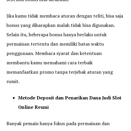
Jika kamu tidak membaca aturan dengan teliti, bisa saja
bonus yang diharapkan malah tidak bisa digunakan.
Selain itu, beberapa bonus hanya berlaku untuk
permainan tertentu dan memiliki batas waktu
penggunaan. Membaca syarat dan ketentuan
membantu kamu memahami cara terbaik
memanfaatkan promo tanpa terjebak aturan yang
rumit.
Metode Deposit dan Penarikan Dana Judi Slot
Online Resmi
Banyak pemain hanya fokus pada permainan dan