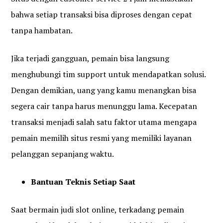
bahwa setiap transaksi bisa diproses dengan cepat
tanpa hambatan.
Jika terjadi gangguan, pemain bisa langsung
menghubungi tim support untuk mendapatkan solusi.
Dengan demikian, uang yang kamu menangkan bisa
segera cair tanpa harus menunggu lama. Kecepatan
transaksi menjadi salah satu faktor utama mengapa
pemain memilih situs resmi yang memiliki layanan
pelanggan sepanjang waktu.
Bantuan Teknis Setiap Saat
Saat bermain judi slot online, terkadang pemain