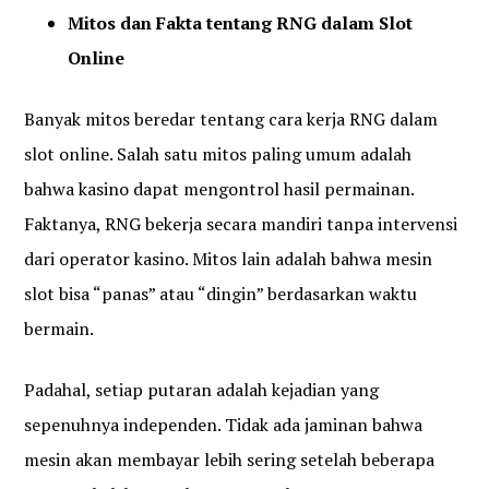
Mitos dan Fakta tentang RNG dalam Slot
Online
Banyak mitos beredar tentang cara kerja RNG dalam
slot online. Salah satu mitos paling umum adalah
bahwa kasino dapat mengontrol hasil permainan.
Faktanya, RNG bekerja secara mandiri tanpa intervensi
dari operator kasino. Mitos lain adalah bahwa mesin
slot bisa “panas” atau “dingin” berdasarkan waktu
bermain.
Padahal, setiap putaran adalah kejadian yang
sepenuhnya independen. Tidak ada jaminan bahwa
mesin akan membayar lebih sering setelah beberapa