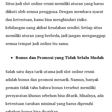
Situs judi slot online resmi memiliki aturan yang harus
diikuti oleh semua pengguna. Dengan membaca syarat
dan ketentuan, kamu bisa menghindari risiko
kehilangan uang akibat kesalahan sendiri. Setiap situs
memiliki aturan yang berbeda, jadi jangan menganggap
semua tempat judi online itu sama.
Bonus dan Promosi yang Tidak Selalu Mudah
Salah satu daya tarik utama judi slot online resmi
adalah bonus dan promosi menarik. Namun, banyak
pemain tidak tahu bahwa bonus tersebut memiliki
persyaratan khusus sebelum bisa ditarik. Misalnya, ada
ketentuan taruhan minimal yang harus dipenuhi
sebelum bonus bisa dicairkan.