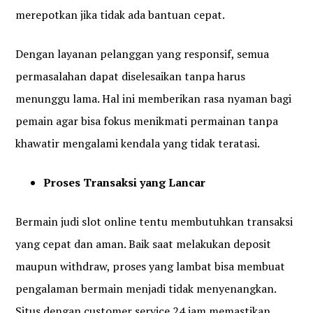
merepotkan jika tidak ada bantuan cepat.
Dengan layanan pelanggan yang responsif, semua
permasalahan dapat diselesaikan tanpa harus
menunggu lama. Hal ini memberikan rasa nyaman bagi
pemain agar bisa fokus menikmati permainan tanpa
khawatir mengalami kendala yang tidak teratasi.
Proses Transaksi yang Lancar
Bermain judi slot online tentu membutuhkan transaksi
yang cepat dan aman. Baik saat melakukan deposit
maupun withdraw, proses yang lambat bisa membuat
pengalaman bermain menjadi tidak menyenangkan.
Situs dengan customer service 24 jam memastikan